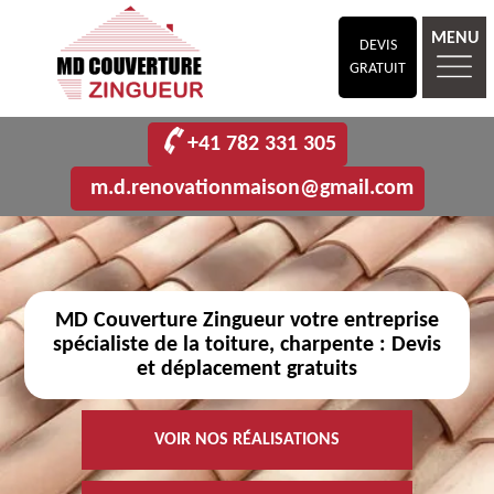
MENU
DEVIS
GRATUIT
+41 782 331 305
m.d.renovationmaison@gmail.com
MD Couverture Zingueur votre entreprise
spécialiste de la toiture, charpente : Devis
et déplacement gratuits
VOIR NOS RÉALISATIONS