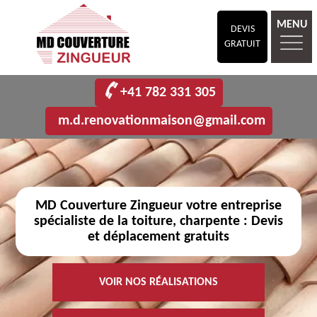
MENU
DEVIS
GRATUIT
+41 782 331 305
m.d.renovationmaison@gmail.com
MD Couverture Zingueur votre entreprise
spécialiste de la toiture, charpente : Devis
et déplacement gratuits
VOIR NOS RÉALISATIONS