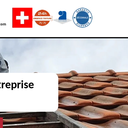
com
reprise