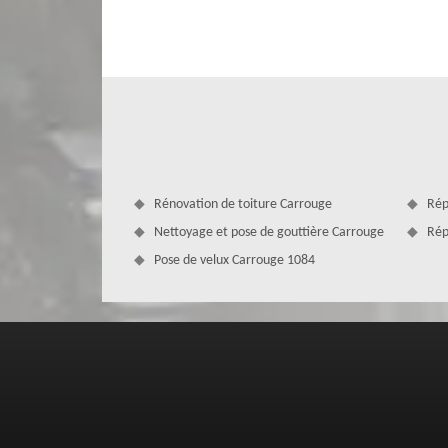
entreprise de couverture professionnelle comme MD C
composée de plusieurs artisans couvreurs 1084 aguerris,
et besoins en travaux de couverture toiture dans la ville 
aux normes, nous allons utiliser des outillages de pointe.
Rénovation de toiture Carrouge
Rép
Nettoyage et pose de gouttière Carrouge
Rép
Pose de velux Carrouge 1084
MD Couverture Zingueur pour des inter
Disposant d’une solide expérience dans le domaine de la t
et méthode pour que vous puissiez bénéficier d’une toit