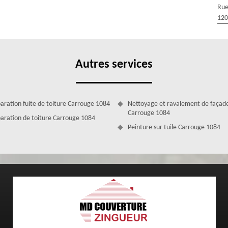
Rue
ouverture Zingueur. Notre entreprise MD Couverture Zingueur est
120
 compétents, qualifiés qui sont aptes à répondre à tous vos demandes
de Carrouge 1084. Pour vous réaliser des travaux de qualité, conformes
 Toutes nos réalisations sont accompagnées d’une garantie décennale.
Autres services
aration fuite de toiture Carrouge 1084
Nettoyage et ravalement de façad
Carrouge 1084
aration de toiture Carrouge 1084
Peinture sur tuile Carrouge 1084
ventions efficaces
oiture, nous ne cessons d’innover et de trouver de nouvelle technique
ure performante : étanche, isole bien, esthétique et résistante. En