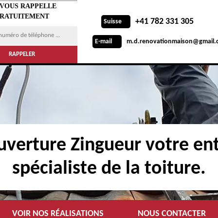
 VOUS RAPPELLE
RATUITEMENT
+41 782 331 305
Suisse
m.d.renovationmaison@gmail.
E-mail
verture Zingueur votre ent
spécialiste de la toiture.
VOIR NOS RÉALISATIONS
NOUS CONTACTER