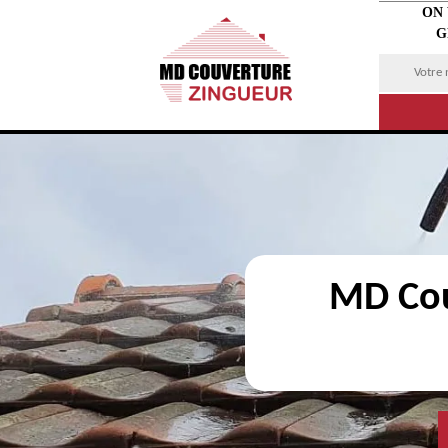
ON
G
MD Cou