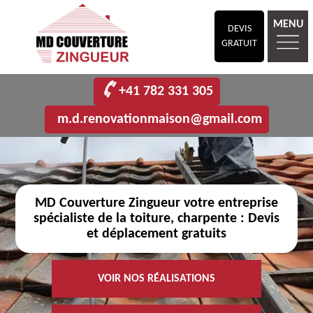
MENU
DEVIS
GRATUIT
+41 782 331 305
m.d.renovationmaison@gmail.com
MD Couverture Zingueur votre entreprise
spécialiste de la toiture, charpente : Devis
et déplacement gratuits
VOIR NOS RÉALISATIONS