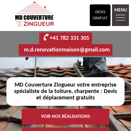
MENU
DEVIS
GRATUIT
+41 782 331 305
m.d.renovationmaison@gmail.com
MD Couverture Zingueur votre entreprise
spécialiste de la toiture, charpente : Devis
et déplacement gratuits
VOIR NOS RÉALISATIONS