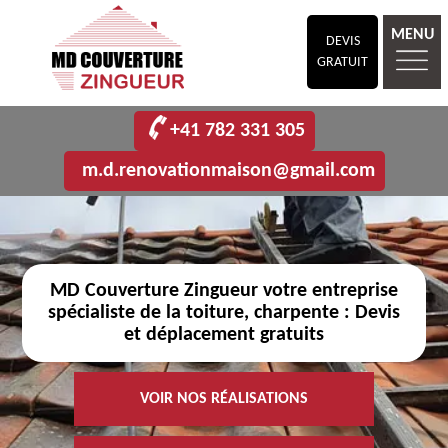
MENU
DEVIS
GRATUIT
+41 782 331 305
m.d.renovationmaison@gmail.com
MD Couverture Zingueur votre entreprise
spécialiste de la toiture, charpente : Devis
et déplacement gratuits
VOIR NOS RÉALISATIONS