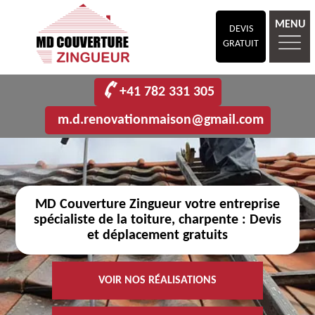
MENU
DEVIS
GRATUIT
+41 782 331 305
m.d.renovationmaison@gmail.com
MD Couverture Zingueur votre entreprise
spécialiste de la toiture, charpente : Devis
et déplacement gratuits
VOIR NOS RÉALISATIONS