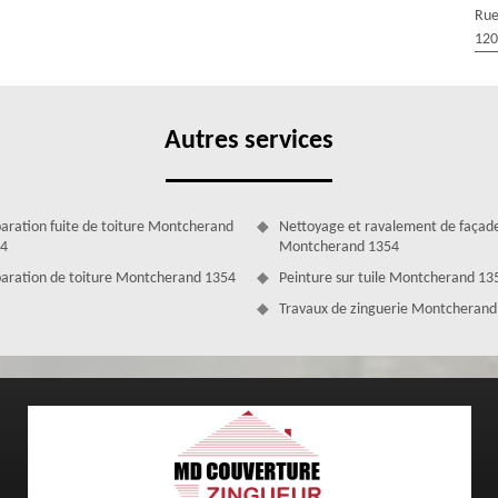
Rue
ine de la toiture, notre entreprise MD Couverture Zingueur sera en
120
a ville de Montcherand 1354, et cela quel que soit votre demande et
treprise MD Couverture Zingueur pour entretenir, rénover, réparer ou
ravaux fiables et de qualité, nous allons mettre à la disposition de nos
ernes et à la pointe de la technologie.
Autres services
aration fuite de toiture Montcherand
Nettoyage et ravalement de façad
4
Montcherand 1354
aration de toiture Montcherand 1354
Peinture sur tuile Montcherand 13
Travaux de zinguerie Montcherand
ouverture Zingueur
 de couverture dans la ville de Montcherand 1354, sachez que ; notre