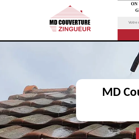
ON
G
MD Cou