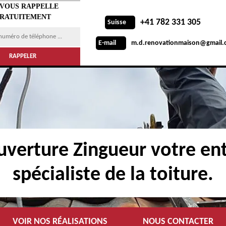
 VOUS RAPPELLE
RATUITEMENT
+41 782 331 305
Suisse
m.d.renovationmaison@gmail.
E-mail
verture Zingueur votre ent
spécialiste de la toiture.
VOIR NOS RÉALISATIONS
NOUS CONTACTER