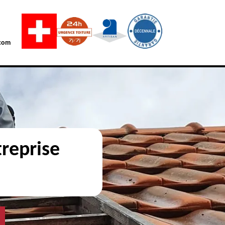
com
reprise