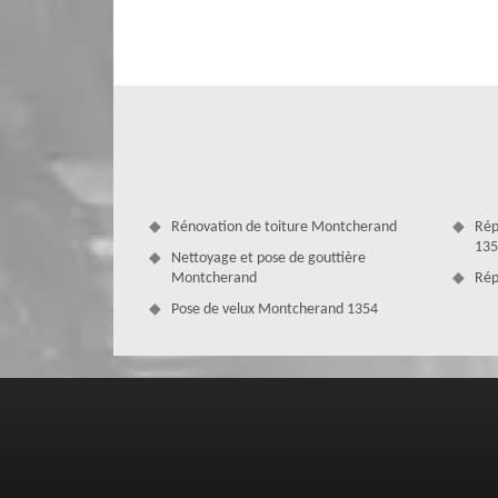
Disposant de plusieurs années d’expérience dans le doma
mesure de s’occuper de vos travaux de couverture dans l
besoin. Vous pouvez faire appel aux services de notre en
traiter vos éléments de couverture. Pour vous fournir des t
artisans couvreurs 1354 des outillages professionnels, mod
Rénovation de toiture Montcherand
Rép
135
Nettoyage et pose de gouttière
Montcherand
Rép
Pose de velux Montcherand 1354
Des prestations diversifiés avec MD C
Pour satisfaire tous vos besoins et demandes en travaux