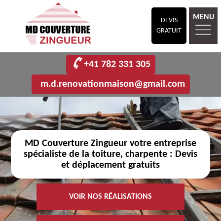
MENU
DEVIS
GRATUIT
+41 782 331 305
m.d.renovationmaison@gmail.com
MD Couverture Zingueur votre entreprise
spécialiste de la toiture, charpente : Devis
et déplacement gratuits
VOIR NOS RÉALISATIONS