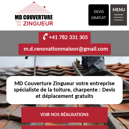
MENU
DEVIS
GRATUIT
+41 782 331 305
m.d.renovationmaison@gmail.com
MD Couverture Zingueur votre entreprise
spécialiste de la toiture, charpente : Devis
et déplacement gratuits
VOIR NOS RÉALISATIONS