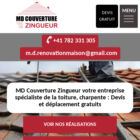
MENU
DEVIS
GRATUIT
+41 782 331 305
m.d.renovationmaison@gmail.com
MD Couverture Zingueur votre entreprise
spécialiste de la toiture, charpente : Devis
et déplacement gratuits
VOIR NOS RÉALISATIONS