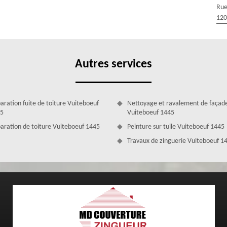
Rue
 de couverture dans la ville de Vuiteboeuf 1445, sachez que ; notre
120
choix de services en travaux de toiture. En effet, nous pouvons vous
moussage de gouttière ; les travaux de zinguerie ; le changement et
res encore. Nous saurons mener à bien vos travaux, quelle que soit sa
couverture ; n’hésitez donc plus à contacter notre entreprise MD
Autres services
aration fuite de toiture Vuiteboeuf
Nettoyage et ravalement de façad
5
Vuiteboeuf 1445
aration de toiture Vuiteboeuf 1445
Peinture sur tuile Vuiteboeuf 1445
Travaux de zinguerie Vuiteboeuf 1
atuitement