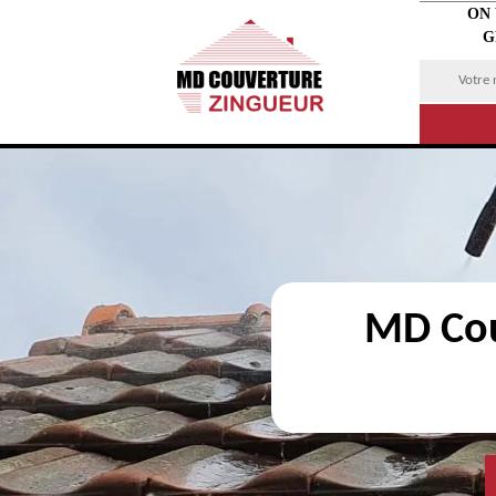
ON
G
MD Cou