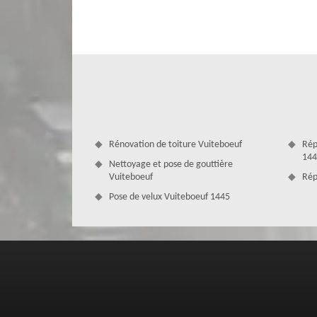
Pour satisfaire tous vos besoins et demandes en travaux
entreprise MD Couverture Zingueur vous propose un large 
réaliser différents travaux, comme : le nettoyage et dé
traitement de charpente ; fuite de toiture et bien d’aut
nature. Ainsi, pour s’occuper de tous vos travaux de 
Couverture Zingueur.
Rénovation de toiture Vuiteboeuf
Rép
144
Nettoyage et pose de gouttière
Vuiteboeuf
Rép
Pose de velux Vuiteboeuf 1445
MD Couverture Zingueur se déplace gr