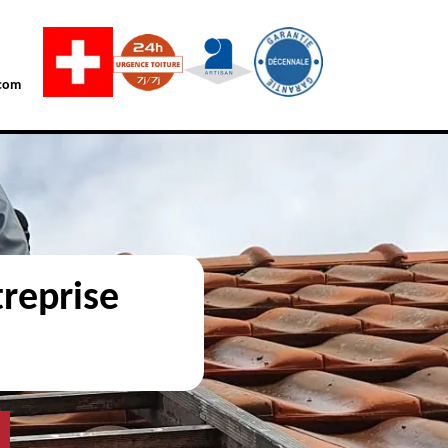
com
reprise