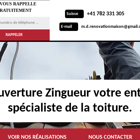
 VOUS RAPPELLE
RATUITEMENT
+41 782 331 305
Suisse
m.d.renovationmaison@gmail.
E-mail
verture Zingueur votre ent
spécialiste de la toiture.
VOIR NOS RÉALISATIONS
NOUS CONTACTER