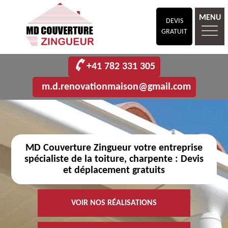
MENU
DEVIS
GRATUIT
+41 782 331 305
m.d.renovationmaison@gmail.com
MD Couverture Zingueur votre entreprise
spécialiste de la toiture, charpente : Devis
et déplacement gratuits
VOIR NOS RÉALISATIONS