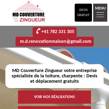
MENU
DEVIS
GRATUIT
+41 782 331 305
m.d.renovationmaison@gmail.com
MD Couverture Zingueur votre entreprise
spécialiste de la toiture, charpente : Devis
et déplacement gratuits
VOIR NOS RÉALISATIONS