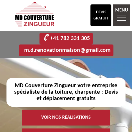
MENU
DEVIS
GRATUIT
+41 782 331 305
m.d.renovationmaison@gmail.com
MD Couverture Zingueur votre entreprise
spécialiste de la toiture, charpente : Devis
et déplacement gratuits
VOIR NOS RÉALISATIONS