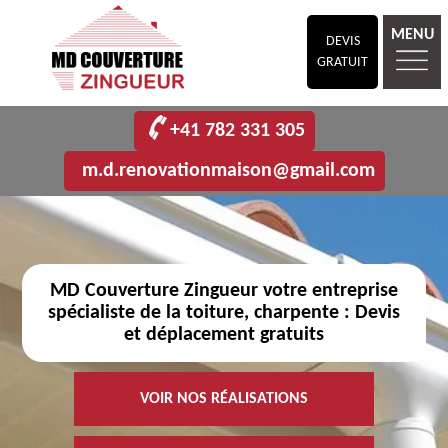
MENU
DEVIS
GRATUIT
+41 782 331 305
m.d.renovationmaison@gmail.com
MD Couverture Zingueur votre entreprise
spécialiste de la toiture, charpente : Devis
et déplacement gratuits
VOIR NOS RÉALISATIONS