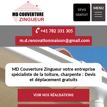
MENU
DEVIS
GRATUIT
+41 782 331 305
m.d.renovationmaison@gmail.com
MD Couverture Zingueur votre entreprise
spécialiste de la toiture, charpente : Devis
et déplacement gratuits
VOIR NOS RÉALISATIONS