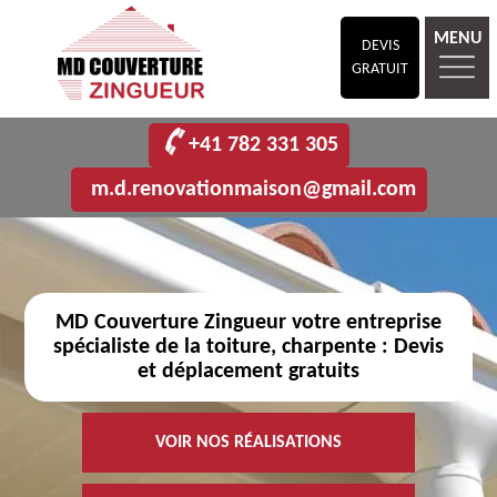
MENU
DEVIS
GRATUIT
+41 782 331 305
m.d.renovationmaison@gmail.com
MD Couverture Zingueur votre entreprise
spécialiste de la toiture, charpente : Devis
et déplacement gratuits
VOIR NOS RÉALISATIONS