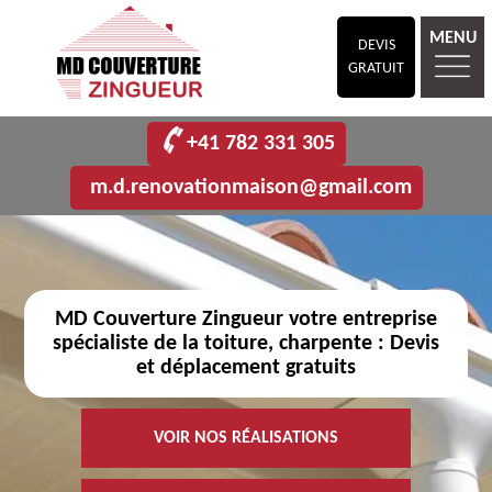
MENU
DEVIS
GRATUIT
+41 782 331 305
m.d.renovationmaison@gmail.com
MD Couverture Zingueur votre entreprise
spécialiste de la toiture, charpente : Devis
et déplacement gratuits
VOIR NOS RÉALISATIONS