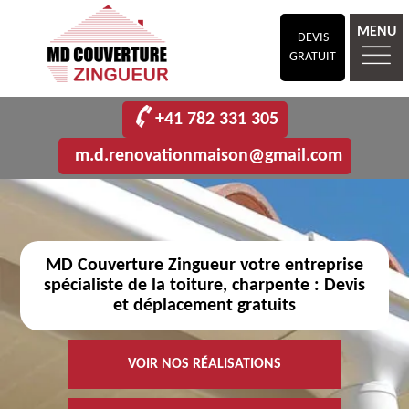
MENU
DEVIS
GRATUIT
+41 782 331 305
m.d.renovationmaison@gmail.com
MD Couverture Zingueur votre entreprise
spécialiste de la toiture, charpente : Devis
et déplacement gratuits
VOIR NOS RÉALISATIONS