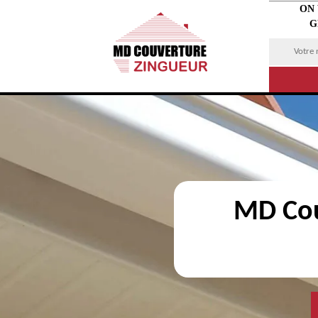
ON
G
MD Cou