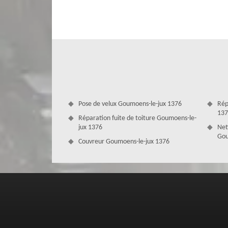
Qui s’occupe de vos travaux de gouttiè
Lorsque vos remettez entre nos mains votre projet lié à
chargeront des travaux y afférents. Nos artisans sont certi
spécifiques en couverture zinguerie ; c’est ce qui leur pe
satisfaisants. Détenant une parfaite maîtrise de la manipu
une gouttière performante et design, à la hauteur de vos a
Pose de velux Goumoens-le-jux 1376
Rép
137
Réparation fuite de toiture Goumoens-le-
jux 1376
Net
Gou
Couvreur Goumoens-le-jux 1376
Obtenez un devis nettoyage et pose d