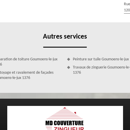
re au sein de notre établissement ?
Rue
 la gouttière, sachez qu’une équipe de couvreurs zingueurs 1376 se
120
fiés et hautement qualifiés. Effectivement, ils ont suivi des formations
rmet de réaliser des interventions sur mesure et de livrer des ouvrages
lation de leurs outils de travail, nos zingueurs sauront vous octroyer
ttentes et vos besoins.
Autres services
aration de toiture Goumoens-le-jux
Peinture sur tuile Goumoens-le-jux
6
Travaux de zinguerie Goumoens-le-
toyage et ravalement de façades
1376
moens-le-jux 1376
e gouttière à Goumoens-le-jux : satisfaction