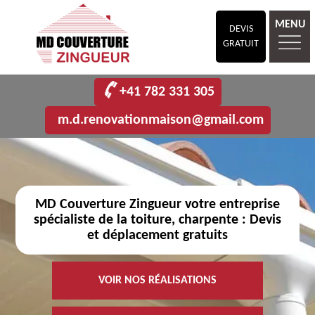
MENU
DEVIS
GRATUIT
+41 782 331 305
m.d.renovationmaison@gmail.com
MD Couverture Zingueur votre entreprise
spécialiste de la toiture, charpente : Devis
et déplacement gratuits
VOIR NOS RÉALISATIONS