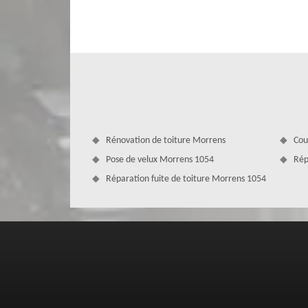
indispensable puisque c’est grâce aux gouttières que l’eau d
nature des tâches à faire, nous ferons en sorte de vous oct
celui de canaliser et recueillir les eaux de ruissellement
des prestations de qualité.
Rénovation de toiture Morrens
Cou
Pose de velux Morrens 1054
Rép
Réparation fuite de toiture Morrens 1054
Nettoyage de gouttière Morrens ef
Couverture Zingueur
Confiez le nettoyage de gouttière Morrens à MD Couvertur