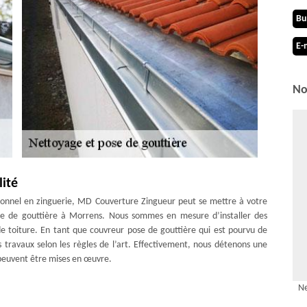
Bu
E-
No
lité
ionnel en zinguerie, MD Couverture Zingueur peut se mettre à votre
pose de gouttière à Morrens. Nous sommes en mesure d’installer des
de toiture. En tant que couvreur pose de gouttière qui est pourvu de
s travaux selon les règles de l’art. Effectivement, nous détenons une
 peuvent être mises en œuvre.
lité et un résultat hors du commun
Ne
tribuent au maintien de l’étanchéité de la toiture. Leur présence est