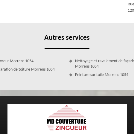
Rue
e pluie ne s’infitlre pas à l’intérieur de la maison. Quelle que soit la
120
royer des gouttières sans failles qui assureront pleinement leur rôle :
 engendrées par la pluie, sur la toiture. Comptez sur nous pour fournir
Autres services
vreur Morrens 1054
Nettoyage et ravalement de façad
Morrens 1054
aration de toiture Morrens 1054
Peinture sur tuile Morrens 1054
ficace et professionnel de la part de MD
e Zingueur et profitez d'un service efficace et professionnel. Notre