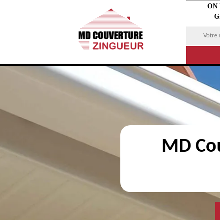
ON
G
MD Cou