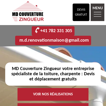
MENU
DEVIS
GRATUIT
+41 782 331 305
m.d.renovationmaison@gmail.com
MD Couverture Zingueur votre entreprise
spécialiste de la toiture, charpente : Devis
et déplacement gratuits
VOIR NOS RÉALISATIONS