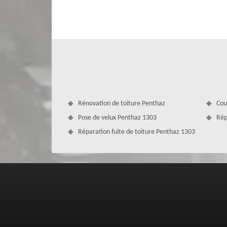
apte à manier les divers matériaux de gouttière existant, tel
à consulter nos artisans couvreurs si vous avez besoin de
vos attentes. Ils sauront orienter vos choix en fonction 
votre région, des normes d’urbanisme de votre quartier, e
Rénovation de toiture Penthaz
Cou
Pose de velux Penthaz 1303
Rép
Réparation fuite de toiture Penthaz 1303
Demandez gratuitement votre devis ch
Pour connaitre notre tarif changement de gouttière à Penth
n’hésitez pas à nous faire parvenir une demande de devi