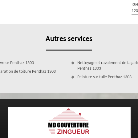
Rue
s que le zinc, le PVC, le bois, le cuivre, l’acier et autre. N’hésitez pas
120
 conseils par rapport au matériau de gouttière qui peut correspondre à
du style architectural de votre maison, des conditions climatiques de
t surtout de votre budget.
Autres services
vreur Penthaz 1303
Nettoyage et ravalement de façad
Penthaz 1303
aration de toiture Penthaz 1303
Peinture sur tuile Penthaz 1303
angement de gouttière
az ainsi que tous les détails de notre offre en lien avec votre projet,
s. Par simple demande de votre part via le formulaire à remplir ci-