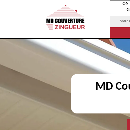
ON
G
MD Cou