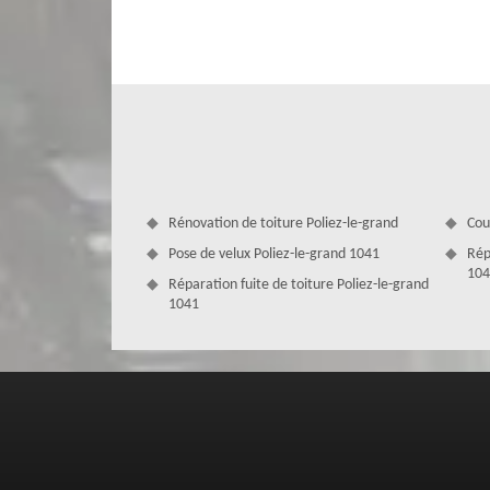
de qualité, réaliser des interventions aux normes et livr
gouttières entièrement fonctionnelles qui vous éviteront 
fonction, les gouttières installées par nos soins seront e
En effet, nous pourrons vous conseiller par rapport au mat
Rénovation de toiture Poliez-le-grand
Cou
Pose de velux Poliez-le-grand 1041
Rép
104
Réparation fuite de toiture Poliez-le-grand
1041
Pourquoi effectuer un changement de g
Il est nécessaire de prévoir un changement de gouttière s
pluie convenablement. Vous pouvez également opter po