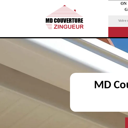
ON
G
MD Cou