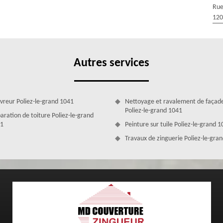
Rue
er des ouvrages fiables. De par nos interventions, vous disposerez de
120
des problèmes d’infiltration d’eau. En plus d’assurer pleinement leur
sthétiques et pourra vraiment contribuer au design de votre habitation.
ériau qui se mariera à la perfection avec votre revêtement de toit.
Autres services
vreur Poliez-le-grand 1041
Nettoyage et ravalement de façad
Poliez-le-grand 1041
aration de toiture Poliez-le-grand
1
Peinture sur tuile Poliez-le-grand 
Travaux de zinguerie Poliez-le-gra
outtière ?
i vos anciennes gouttières n’assurent plus la canalisation des eaux de
ur un changement de gouttière 1041 si vous voulez en changer le