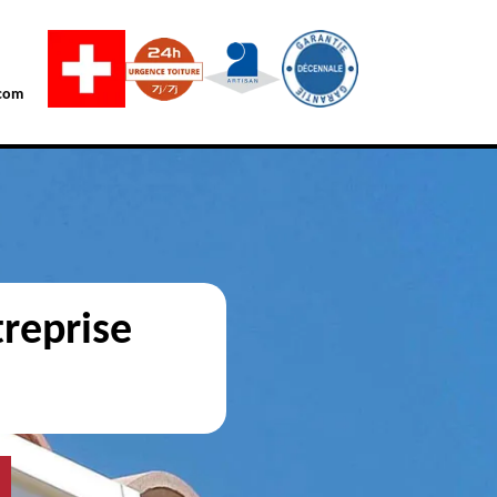
com
reprise