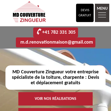
MENU
DEVIS
GRATUIT
+41 782 331 305
m.d.renovationmaison@gmail.com
MD Couverture Zingueur votre entreprise
spécialiste de la toiture, charpente : Devis
et déplacement gratuits
VOIR NOS RÉALISATIONS