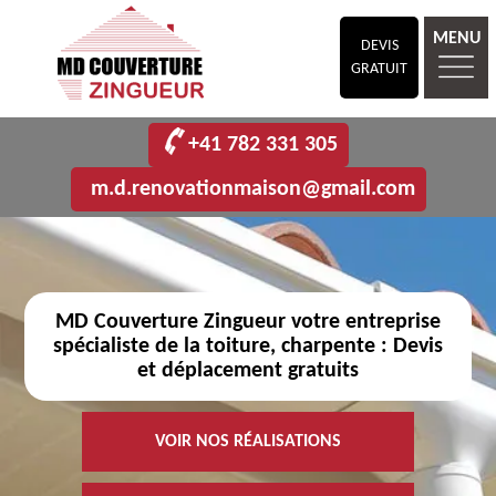
MENU
DEVIS
GRATUIT
+41 782 331 305
m.d.renovationmaison@gmail.com
MD Couverture Zingueur votre entreprise
spécialiste de la toiture, charpente : Devis
et déplacement gratuits
VOIR NOS RÉALISATIONS