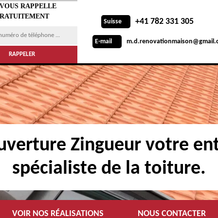
 VOUS RAPPELLE
RATUITEMENT
+41 782 331 305
Suisse
m.d.renovationmaison@gmail.
E-mail
verture Zingueur votre ent
spécialiste de la toiture.
VOIR NOS RÉALISATIONS
NOUS CONTACTER