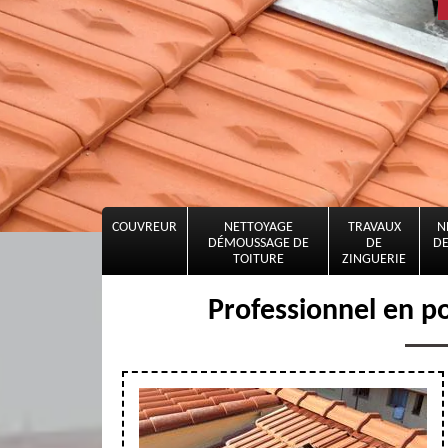
COUVREUR
NETTOYAGE
TRAVAUX
N
DÉMOUSSAGE DE
DE
DE
TOITURE
ZINGUERIE
Professionnel en p