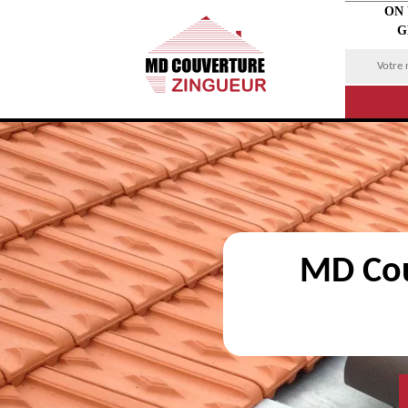
ON
G
MD Cou