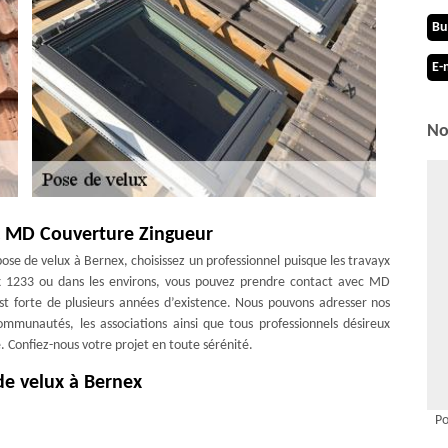
Bu
E-
No
ec MD Couverture Zingueur
pose de velux à Bernex, choisissez un professionnel puisque les travayx
nex 1233 ou dans les environs, vous pouvez prendre contact avec MD
st forte de plusieurs années d’existence. Nous pouvons adresser nos
 communautés, les associations ainsi que tous professionnels désireux
. Confiez-nous votre projet en toute sérénité.
de velux à Bernex
e les fenêtres de toit sont continuellement exposées aux divers aléas
Po
e soit au niveau de l’étanchéité ou de l’isolation. Entrez en contact