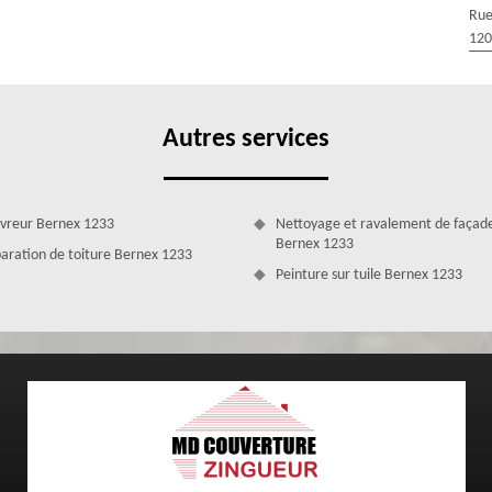
 quête d’un professionnel pour réparer fuite de velux à Bernex 1233.
Rue
e vos velux avant de pouvoir déterminer la technique la plus adéquate
120
 un ouvrage aux normes.
Autres services
vreur Bernex 1233
Nettoyage et ravalement de façad
Bernex 1233
aration de toiture Bernex 1233
Peinture sur tuile Bernex 1233
x avec MD Couverture Zingueur ?
e cherche qu’à satisfaire les besoins de ses clients. C’est la raison
restations de qualité au meilleur prix, que ce soit dans le cadre d’une
elux 1233. En ce qui concerne le prix réparation de velux à Bernex