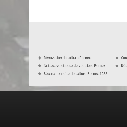
avec l’entreprise MD Couverture Zingueur si vous êtes en
Dans un premier temps, nous allons diagnostiquer l’état d
pour réparer fuite de velux. Comptez sur nous pour livrer
Rénovation de toiture Bernex
Cou
Nettoyage et pose de gouttière Bernex
Rép
Réparation fuite de toiture Bernex 1233
Combien coûte une réparation de velu
Le couvreur réparation de velux MD Couverture Zingueur n
pour laquelle notre établissement s’évertue à fournir des p
installation, d’une rénovation ou d’une réparation de v