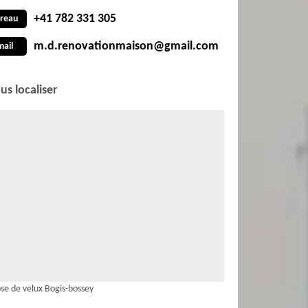
+41 782 331 305
reau
m.d.renovationmaison@gmail.com
mail
us localiser
se de velux Bogis-bossey