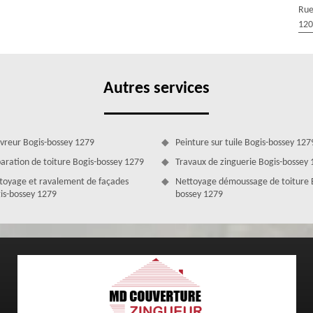
ngement de velux à Bogis-bossey peut être demandé gratuitement et
Rue
de velux MD Couverture Zingueur. Vous recevrez une suite à votre
120
nalisé tous les détails en lien avec les travaux.
Autres services
vreur Bogis-bossey 1279
Peinture sur tuile Bogis-bossey 127
aration de toiture Bogis-bossey 1279
Travaux de zinguerie Bogis-bossey
toyage et ravalement de façades
Nettoyage démoussage de toiture 
is-bossey 1279
bossey 1279
x avec MD Couverture Zingueur ?
e cherche qu’à satisfaire les besoins de ses clients. C’est la raison
restations de qualité au meilleur prix, que ce soit dans le cadre d’une
ux 1279. En ce qui concerne le prix réparation de velux à Bogis-bossey