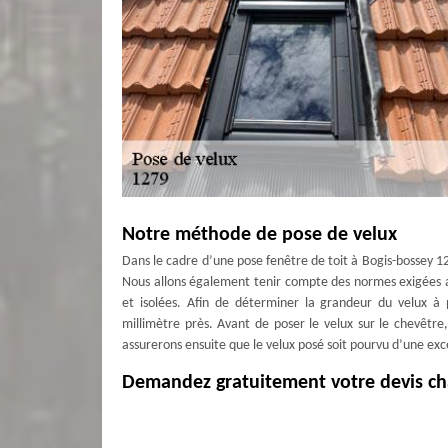
Notre méthode de pose de velux
Dans le cadre d’une pose fenêtre de toit à Bogis-bossey 
Nous allons également tenir compte des normes exigées afi
et isolées. Afin de déterminer la grandeur du velux à 
millimètre près. Avant de poser le velux sur le chevêtre
assurerons ensuite que le velux posé soit pourvu d’une exce
Demandez gratuitement votre devis ch
Pour être fixé sur le coût total engendré par vos trava
effectuer une demande de devis ; d’autant plus que tenir