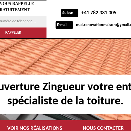
 VOUS RAPPELLE
RATUITEMENT
+41 782 331 305
Suisse
m.d.renovationmaison@gmail.
E-mail
verture Zingueur votre ent
spécialiste de la toiture.
VOIR NOS RÉALISATIONS
NOUS CONTACTER