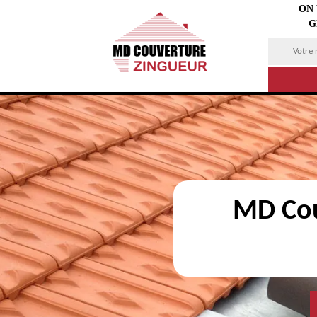
ON
G
MD Cou