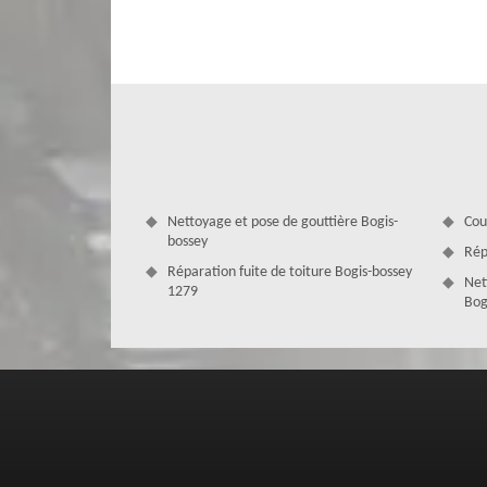
toute éventuelle collaboration avec nous. Le devis cha
sans engagement auprès de votre couvreur changement 
requête sous 24 heures et trouverez dans votre devis person
Nettoyage et pose de gouttière Bogis-
Cou
bossey
Rép
Réparation fuite de toiture Bogis-bossey
Net
1279
Bog
Combien coûte une réparation de velu
Le couvreur réparation de velux MD Couverture Zingueur n
pour laquelle notre établissement s’évertue à fournir des p
installation, d’une rénovation ou d’une réparation de vel