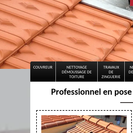
COUVREUR
NETTOYAGE
TRAVAUX
N
DÉMOUSSAGE DE
DE
DE
TOITURE
ZINGUERIE
Professionnel en pose