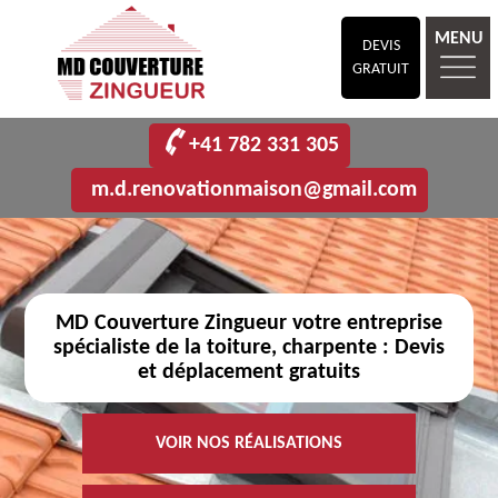
MENU
DEVIS
GRATUIT
+41 782 331 305
m.d.renovationmaison@gmail.com
MD Couverture Zingueur votre entreprise
spécialiste de la toiture, charpente : Devis
et déplacement gratuits
VOIR NOS RÉALISATIONS