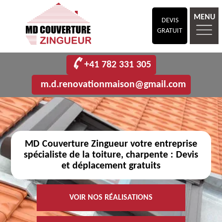
MENU
DEVIS
GRATUIT
+41 782 331 305
m.d.renovationmaison@gmail.com
MD Couverture Zingueur votre entreprise
spécialiste de la toiture, charpente : Devis
et déplacement gratuits
VOIR NOS RÉALISATIONS