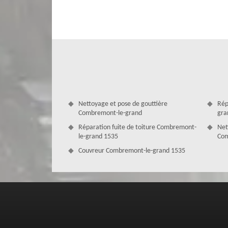
mettrons à profit le savoir-faire de nos couvreurs pose de 
suivi des formations spécifiques. En plus de cela, nous le
innovantes en pose de velux à Combremont-le-grand. Vous p
dynamiques et capables d’assurer un accompagnement effi
Nettoyage et pose de gouttière
Rép
Combremont-le-grand
gra
Réparation fuite de toiture Combremont-
Net
le-grand 1535
Com
Couvreur Combremont-le-grand 1535
Notre méthode de pose de velux
Dans le cadre d’une pose fenêtre de toit à Combremont-
par étape. Nous allons également tenir compte des normes e