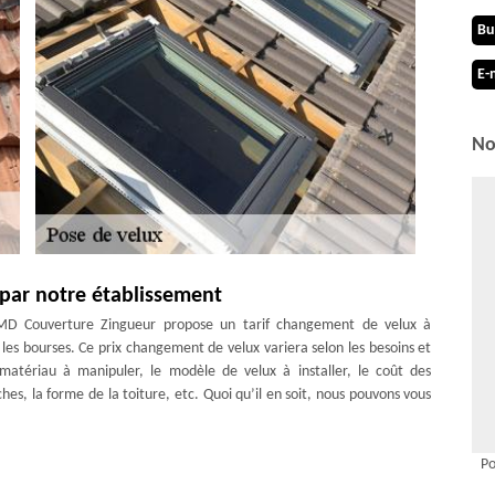
Bu
E-
No
 par notre établissement
 MD Couverture Zingueur propose un tarif changement de velux à
es bourses. Ce prix changement de velux variera selon les besoins et
 matériau à manipuler, le modèle de velux à installer, le coût des
âches, la forme de la toiture, etc. Quoi qu’il en soit, nous pouvons vous
ose de velux à Combremont-le-grand
Po
elux réalisés à Combremont-le-grand 1535 ou dans les environs, nous