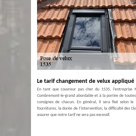
Le tarif changement de velux appliqué
En tant que couvreur pas cher du 1535, l’entreprise
Combremont-le-grand abordable et à la portée de toutes l
consignes de chacun. En général, il sera fixé selon le
fournitures, la durée de l’intervention, la difficulté des t
assurer que notre tarif ne sera pas excessif.
Les qualifications de nos couvreurs p
Afin d’assurer la bonne marche des travaux de pose de v