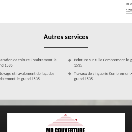
Rue
velux. Sachez que tous nos artisans sont pourvus d’expérience ; ils ont
120
ur permettons de suivre régulièrement des formations sur les techniques
ouvez entièrement vous fier à leurs qualifications. Ils sont sérieux,
cace de votre projet.
Autres services
aration de toiture Combremont-le-
Peinture sur tuile Combremont-le-
nd 1535
1535
toyage et ravalement de façades
Travaux de zinguerie Combremont-
bremont-le-grand 1535
grand 1535
le-grand 1535, l’entreprise MD Couverture Zingueur procèdera étape
xigées afin de vous octroyer des fenêtres de toit qui soient à la fois