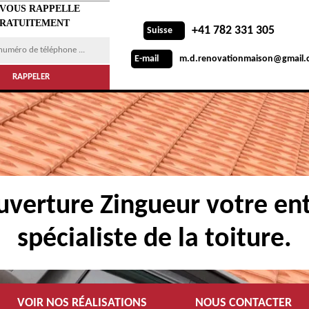
 VOUS RAPPELLE
RATUITEMENT
+41 782 331 305
Suisse
m.d.renovationmaison@gmail.
E-mail
verture Zingueur votre ent
spécialiste de la toiture.
VOIR NOS RÉALISATIONS
NOUS CONTACTER