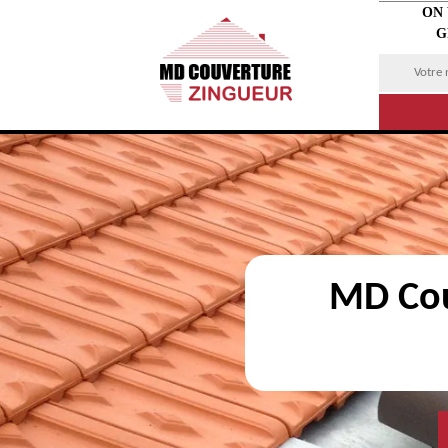
ON
G
MD Cou