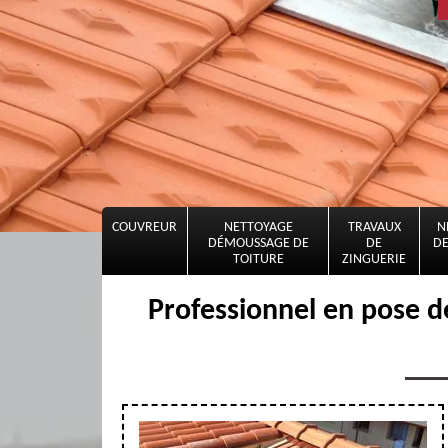
COUVREUR
NETTOYAGE
TRAVAUX
N
DÉMOUSSAGE DE
DE
DE
TOITURE
ZINGUERIE
Professionnel en pose 