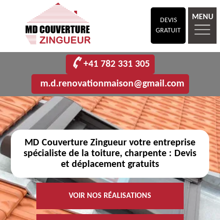
MENU
DEVIS
GRATUIT
+41 782 331 305
m.d.renovationmaison@gmail.com
MD Couverture Zingueur votre entreprise
spécialiste de la toiture, charpente : Devis
et déplacement gratuits
VOIR NOS RÉALISATIONS