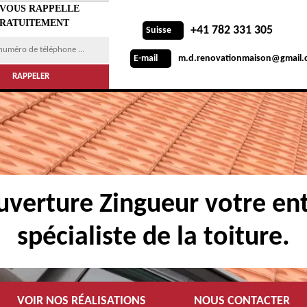
 VOUS RAPPELLE
RATUITEMENT
+41 782 331 305
Suisse
m.d.renovationmaison@gmail.
E-mail
verture Zingueur votre ent
spécialiste de la toiture.
VOIR NOS RÉALISATIONS
NOUS CONTACTER