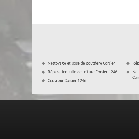
Nous accordons une attention particulière à chaque détai
esthétique irréprochable. Grâce à notre expertise reco
répondre à vos besoins spécifiques et de vous conseiller sur
Nettoyage et pose de gouttière Corsier
Rép
Réparation fuite de toiture Corsier 1246
Net
Cor
Couvreur Corsier 1246
Notre entreprise de changement de vel
MD Couverture Zingueur est une entreprise de changement
Quelle que soit la forme de votre toiture et le modèle 
fenêtres de toit. Pour ce faire, nous suivrons des étap