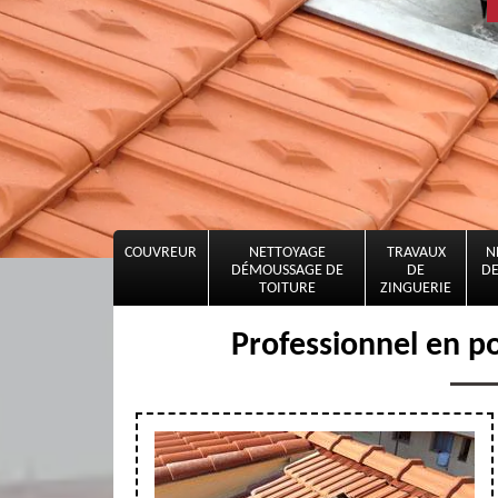
COUVREUR
NETTOYAGE
TRAVAUX
N
DÉMOUSSAGE DE
DE
DE
TOITURE
ZINGUERIE
Professionnel en p