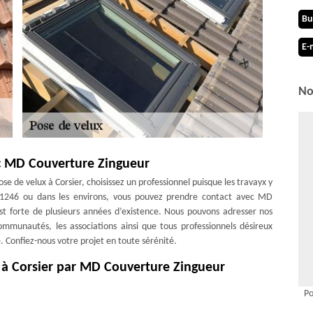
Bu
E-
No
ec MD Couverture Zingueur
ose de velux à Corsier, choisissez un professionnel puisque les travayx y
er 1246 ou dans les environs, vous pouvez prendre contact avec MD
st forte de plusieurs années d’existence. Nous pouvons adresser nos
 communautés, les associations ainsi que tous professionnels désireux
. Confiez-nous votre projet en toute sérénité.
x à Corsier par MD Couverture Zingueur
ingueur pour la pose de velux à Corsier. Notre entreprise spécialisée
Po
, soucieuse de vous offrir un résultat à la hauteur de vos attentes.