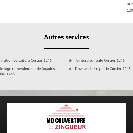
l de l'installation, afin de garantir une parfaite étanchéité et une
Rue
nnue dans le domaine de la pose de velux, nous sommes en mesure de
120
 les meilleurs choix pour votre habitation.
Autres services
aration de toiture Corsier 1246
Peinture sur tuile Corsier 1246
toyage et ravalement de façades
Travaux de zinguerie Corsier 1246
sier 1246
ux à votre entière disposition
 de velux à Corsier qui est forte de plusieurs années d’existence.
de velux dont vous disposez, nous saurons remplacer correctement vos
es bien précises et appliquerons la méthode la plus adaptée. Afin de