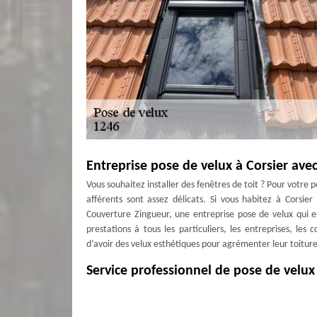
Entreprise pose de velux à Corsier av
Vous souhaitez installer des fenêtres de toit ? Pour votre p
afférents sont assez délicats. Si vous habitez à Corsi
Couverture Zingueur, une entreprise pose de velux qui e
prestations à tous les particuliers, les entreprises, les
d’avoir des velux esthétiques pour agrémenter leur toiture
Service professionnel de pose de velu
Optez pour les services professionnels de MD Couverture Z
met à votre disposition une équipe compétente et dévouée