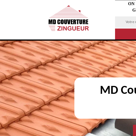
ON
G
MD Cou