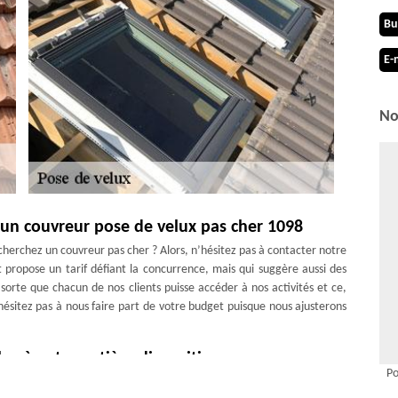
Bu
E-
No
 un couvreur pose de velux pas cher 1098
cherchez un couvreur pas cher ? Alors, n’hésitez pas à contacter notre
 propose un tarif défiant la concurrence, mais qui suggère aussi des
 sorte que chacun de nos clients puisse accéder à nos activités et ce,
’hésitez pas à nous faire part de votre budget puisque nous ajusterons
ux à votre entière disposition
Po
 de velux à Epesses qui est forte de plusieurs années d’existence.