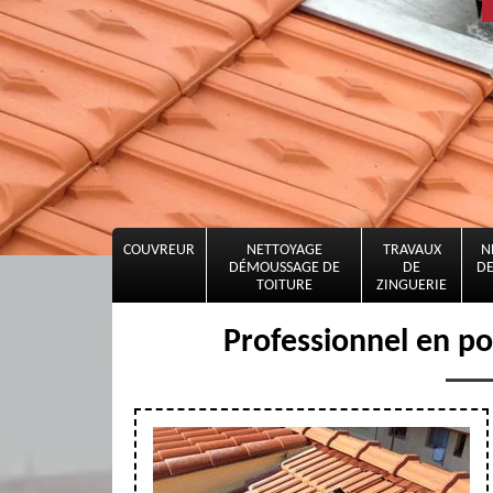
COUVREUR
NETTOYAGE
TRAVAUX
N
DÉMOUSSAGE DE
DE
DE
TOITURE
ZINGUERIE
Professionnel en po