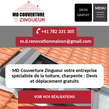
MENU
DEVIS
GRATUIT
+41 782 331 305
m.d.renovationmaison@gmail.com
MD Couverture Zingueur votre entreprise
spécialiste de la toiture, charpente : Devis
et déplacement gratuits
VOIR NOS RÉALISATIONS