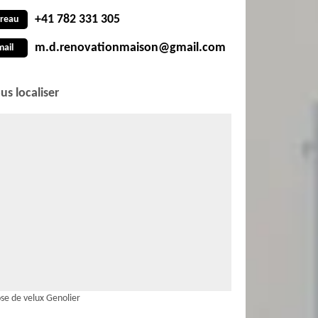
+41 782 331 305
reau
m.d.renovationmaison@gmail.com
mail
us localiser
se de velux Genolier