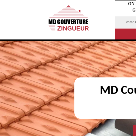
ON
G
MD Cou