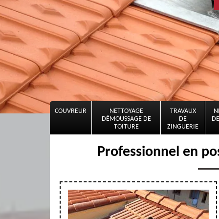
COUVREUR
NETTOYAGE
TRAVAUX
N
DÉMOUSSAGE DE
DE
DE
TOITURE
ZINGUERIE
Professionnel en po