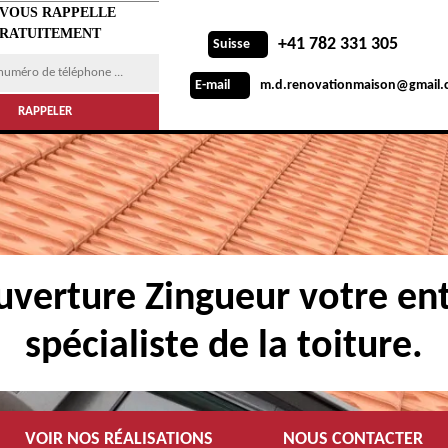
 VOUS RAPPELLE
RATUITEMENT
+41 782 331 305
Suisse
m.d.renovationmaison@gmail.
E-mail
verture Zingueur votre ent
spécialiste de la toiture.
VOIR NOS RÉALISATIONS
NOUS CONTACTER