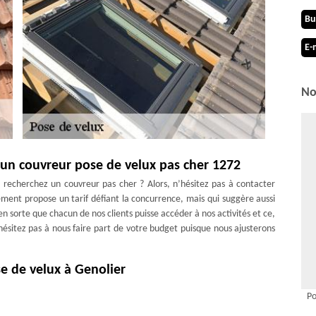
Bu
E-
No
 un couvreur pose de velux pas cher 1272
 recherchez un couvreur pas cher ? Alors, n’hésitez pas à contacter
ement propose un tarif défiant la concurrence, mais qui suggère aussi
en sorte que chacun de nos clients puisse accéder à nos activités et ce,
’hésitez pas à nous faire part de votre budget puisque nous ajusterons
se de velux à Genolier
elux réalisés à Genolier 1272 ou dans les environs, nous mettrons à
Po
hez que tous nos artisans sont pourvus d’expérience ; ils ont suivi des