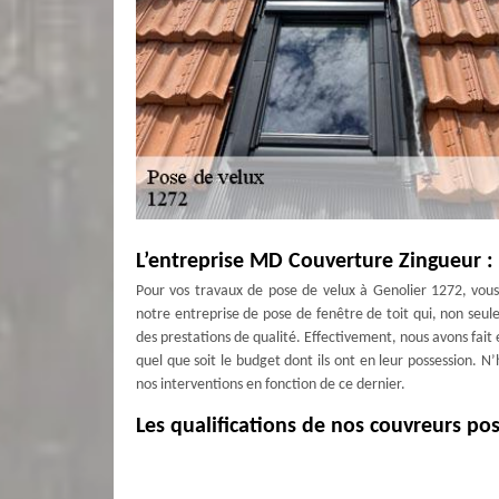
L’entreprise MD Couverture Zingueur :
Pour vos travaux de pose de velux à Genolier 1272, vous
notre entreprise de pose de fenêtre de toit qui, non seul
des prestations de qualité. Effectivement, nous avons fait 
quel que soit le budget dont ils ont en leur possession. N
nos interventions en fonction de ce dernier.
Les qualifications de nos couvreurs po
Afin d’assurer la bonne marche des travaux de pose de v
profit le savoir-faire de nos couvreurs pose de velux. Sac