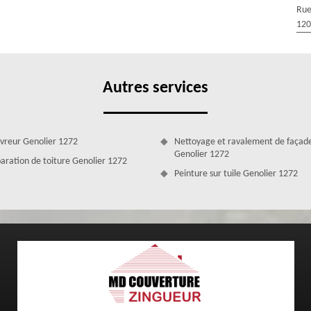
mettons de suivre régulièrement des formations sur les techniques
Rue
ement vous fier à leurs qualifications. Ils sont sérieux, dynamiques et
120
projet.
Autres services
vreur Genolier 1272
Nettoyage et ravalement de façad
Genolier 1272
aration de toiture Genolier 1272
Peinture sur tuile Genolier 1272
essionnel et expérimenté
 Zingueur si vous recherchez un couvreur pose fenêtre de toit 1272 à
ons, nous mettons en avant notre professionnalisme, de façon à ce que
is aussi performantes. Nous allons tout mettre en œuvre pour vous