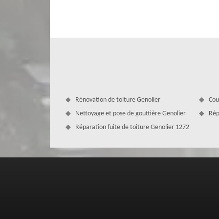
formations spécifiques. En plus de cela, nous leur per
innovantes en pose de velux à Genolier. Vous pouvez entièr
capables d’assurer un accompagnement efficace de votre 
Rénovation de toiture Genolier
Cou
Nettoyage et pose de gouttière Genolier
Rép
Réparation fuite de toiture Genolier 1272
Un couvreur pose fenêtre de toit prof
Ayez recours aux services de l’entreprise MD Couverture
proximité de chez vous. A travers toutes nos inteerventi
nos réalisations soient, non seulement esthétiques, ma