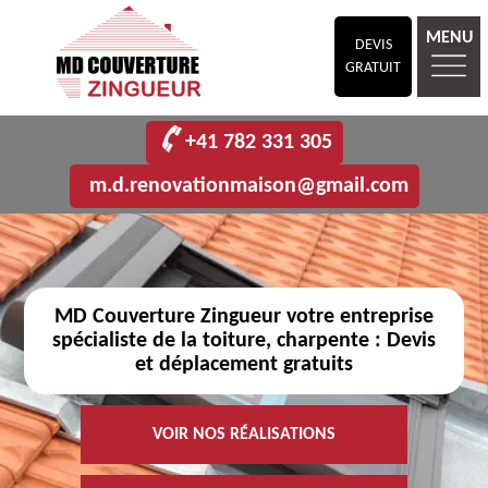
MENU
DEVIS
GRATUIT
+41 782 331 305
m.d.renovationmaison@gmail.com
MD Couverture Zingueur votre entreprise
spécialiste de la toiture, charpente : Devis
et déplacement gratuits
VOIR NOS RÉALISATIONS