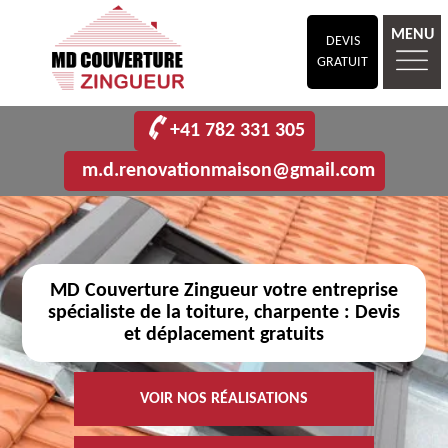
MENU
DEVIS
GRATUIT
+41 782 331 305
m.d.renovationmaison@gmail.com
MD Couverture Zingueur votre entreprise
spécialiste de la toiture, charpente : Devis
et déplacement gratuits
VOIR NOS RÉALISATIONS