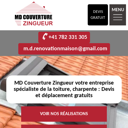
MENU
DEVIS
GRATUIT
+41 782 331 305
m.d.renovationmaison@gmail.com
MD Couverture Zingueur votre entreprise
spécialiste de la toiture, charpente : Devis
et déplacement gratuits
VOIR NOS RÉALISATIONS