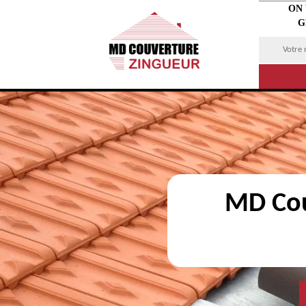
ON
G
MD Cou