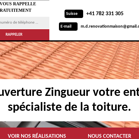
 VOUS RAPPELLE
RATUITEMENT
+41 782 331 305
Suisse
m.d.renovationmaison@gmail.
E-mail
verture Zingueur votre ent
spécialiste de la toiture.
VOIR NOS RÉALISATIONS
NOUS CONTACTER