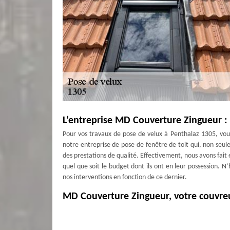
L’entreprise MD Couverture Zingueur :
Pour vos travaux de pose de velux à Penthalaz 1305, vou
notre entreprise de pose de fenêtre de toit qui, non seul
des prestations de qualité. Effectivement, nous avons fait 
quel que soit le budget dont ils ont en leur possession. N
nos interventions en fonction de ce dernier.
MD Couverture Zingueur, votre couvre
Vous prévoyez de remplacer vos anciennes fenêtres de t
qu’elles sont en mauvais état ou que le modèle que vous di