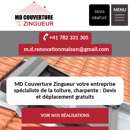
MENU
DEVIS
GRATUIT
+41 782 331 305
m.d.renovationmaison@gmail.com
MD Couverture Zingueur votre entreprise
spécialiste de la toiture, charpente : Devis
et déplacement gratuits
VOIR NOS RÉALISATIONS