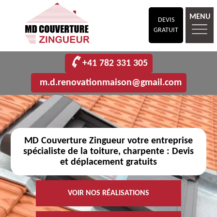
MENU
DEVIS
GRATUIT
+41 782 331 305
m.d.renovationmaison@gmail.com
MD Couverture Zingueur votre entreprise
spécialiste de la toiture, charpente : Devis
et déplacement gratuits
VOIR NOS RÉALISATIONS