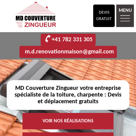
MENU
DEVIS
GRATUIT
+41 782 331 305
m.d.renovationmaison@gmail.com
MD Couverture Zingueur votre entreprise
spécialiste de la toiture, charpente : Devis
et déplacement gratuits
VOIR NOS RÉALISATIONS