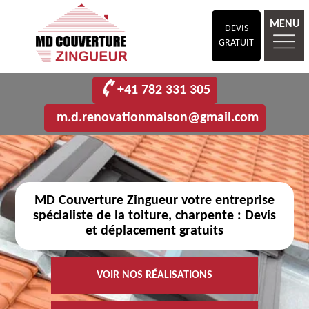
MENU
DEVIS
GRATUIT
+41 782 331 305
m.d.renovationmaison@gmail.com
MD Couverture Zingueur votre entreprise
spécialiste de la toiture, charpente : Devis
et déplacement gratuits
VOIR NOS RÉALISATIONS