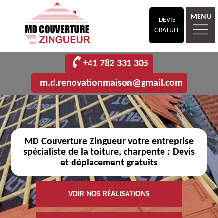
MENU
DEVIS
GRATUIT
+41 782 331 305
m.d.renovationmaison@gmail.com
MD Couverture Zingueur votre entreprise
spécialiste de la toiture, charpente : Devis
et déplacement gratuits
VOIR NOS RÉALISATIONS