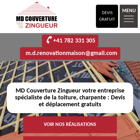
MENU
DEVIS
GRATUIT
+41 782 331 305
m.d.renovationmaison@gmail.com
MD Couverture Zingueur votre entreprise
spécialiste de la toiture, charpente : Devis
et déplacement gratuits
VOIR NOS RÉALISATIONS