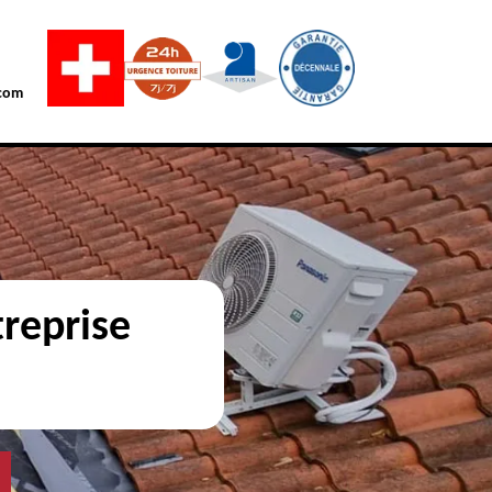
com
reprise