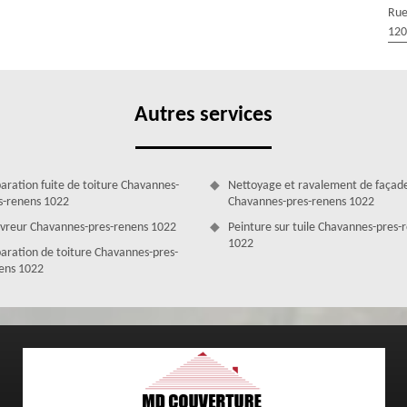
Rue
e rénovation de toiture à Chavannes-pres-renens sera entre de bonnes
120
matériel performant à la pointe de la technologie, mais nous mettons
ofessionnels. Pour toute intervention en rénovation de toiture, nous
ournir un résultat hors du commun. En plus d’être une entreprise pour
vous donner des conseils par rapport aux actions à entreprendre pour
Autres services
aration fuite de toiture Chavannes-
Nettoyage et ravalement de façad
s-renens 1022
Chavannes-pres-renens 1022
vreur Chavannes-pres-renens 1022
Peinture sur tuile Chavannes-pres-
1022
aration de toiture Chavannes-pres-
ens 1022
z vous