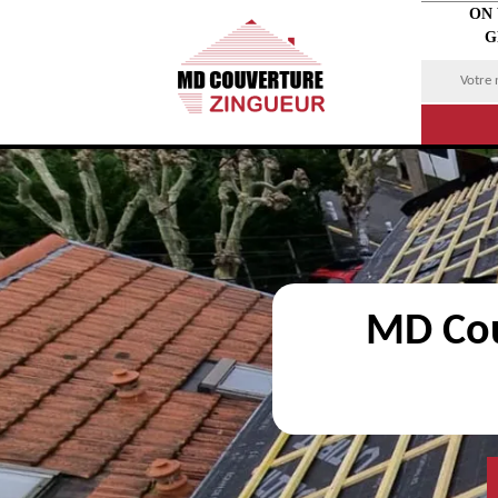
ON
G
MD Cou