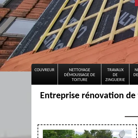
COUVREUR
NETTOYAGE
TRAVAUX
N
DÉMOUSSAGE DE
DE
DE
TOITURE
ZINGUERIE
Entreprise rénovation de