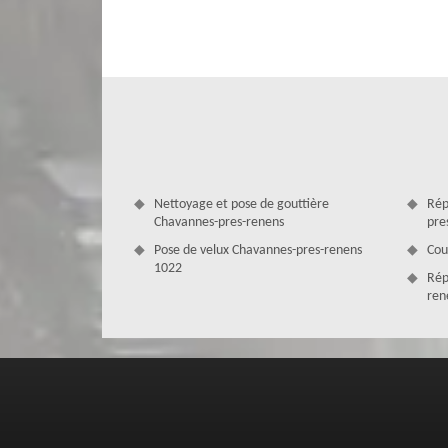
Avec l’entreprise MD Couverture Zingueur, votre projet d
mains. Effectivement, non seulement nous disposons d’un 
aussi à profit les qualifications de notre équipe de pr
veillerons à respecter les étapes à suivre, de façon à f
refaire toiture, MD Couverture Zingueur peut également 
avoir une toiture durable.
Nettoyage et pose de gouttière
Rép
Chavannes-pres-renens
pre
Pose de velux Chavannes-pres-renens
Cou
1022
Rép
ren
Nous nous déplaçons gratuitement che