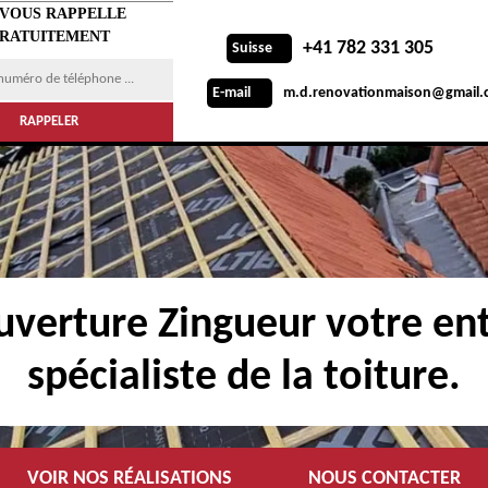
 VOUS RAPPELLE
RATUITEMENT
+41 782 331 305
Suisse
m.d.renovationmaison@gmail.
E-mail
verture Zingueur votre ent
spécialiste de la toiture.
VOIR NOS RÉALISATIONS
NOUS CONTACTER