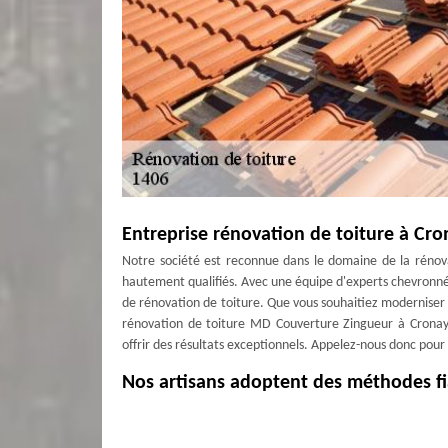
Entreprise rénovation de toiture à Cr
Notre société est reconnue dans le domaine de la rénova
hautement qualifiés. Avec une équipe d'experts chevronn
de rénovation de toiture. Que vous souhaitiez moderniser
rénovation de toiture MD Couverture Zingueur à Cronay, 
offrir des résultats exceptionnels. Appelez-nous donc pour p
Nos artisans adoptent des méthodes fi
Pour savoir quelle action est à mettre en œuvre sur un
Couverture Zingueur effectuera au préalable un diagnostic 