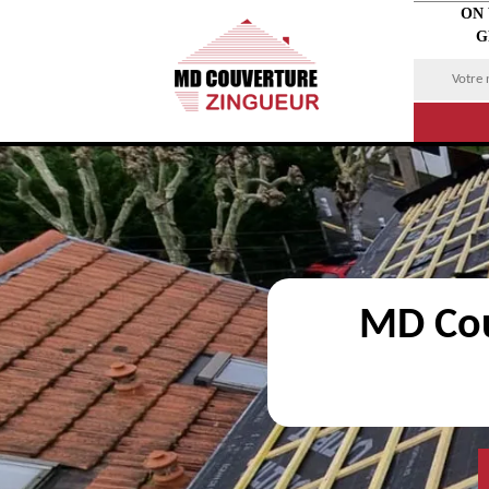
ON
G
MD Cou