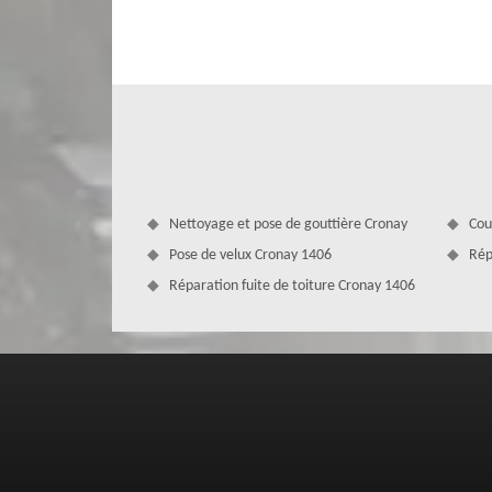
vont pouvoir décider s’il faut procéder à un remplaceme
charpente, du matériau isolant, de l’écran de sous toitur
vos exigences, nous ferons usage du matériel nécessaire.
Nettoyage et pose de gouttière Cronay
Cou
Pose de velux Cronay 1406
Rép
Réparation fuite de toiture Cronay 1406
Des artisans rénovation de toiture qual
Notre entreprise rénovation de toiture à Cronay exerce 
à notre équipe de couvreurs certifiés. Tous nos artisan
permettant de réaliser des travaux dans un total respect de