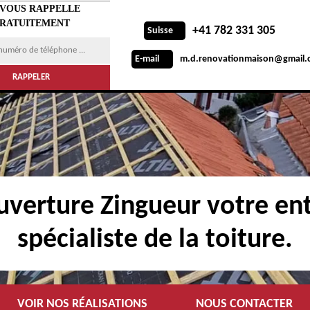
 VOUS RAPPELLE
RATUITEMENT
+41 782 331 305
Suisse
m.d.renovationmaison@gmail.
E-mail
verture Zingueur votre ent
spécialiste de la toiture.
VOIR NOS RÉALISATIONS
NOUS CONTACTER