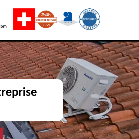
com
reprise