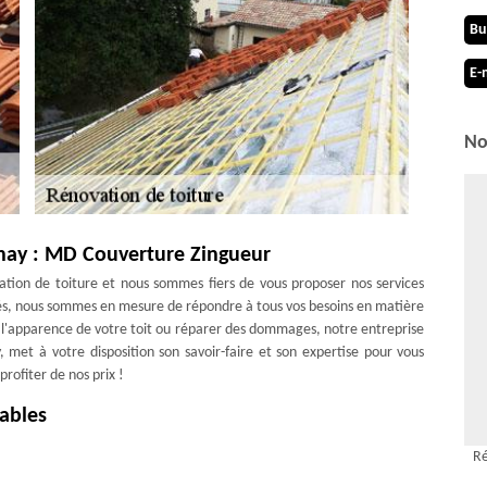
Bu
E-
No
onay : MD Couverture Zingueur
tion de toiture et nous sommes fiers de vous proposer nos services
és, nous sommes en mesure de répondre à tous vos besoins en matière
 l'apparence de votre toit ou réparer des dommages, notre entreprise
met à votre disposition son savoir-faire et son expertise pour vous
rofiter de nos prix !
ables
 chantier de rénovation de toiture, l’entreprise de couverture MD
Ré
de l’état de la toiture. De par ce court bilan, nos artisans couvreurs