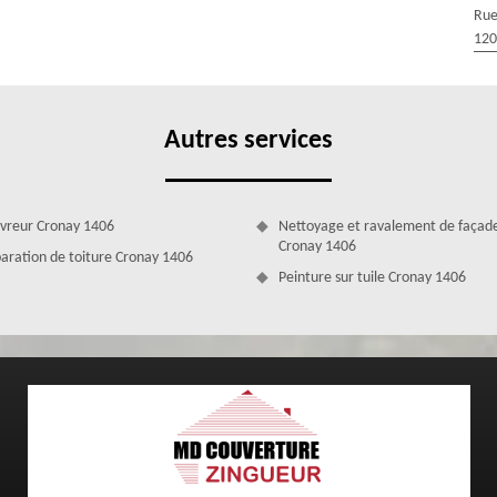
nt ou à un renforcement de vos éléments de toit, c’est-à-dire de la
Rue
e et du matériau de couverture. Pour parvenir à un résultat conforme à
120
Autres services
vreur Cronay 1406
Nettoyage et ravalement de façad
Cronay 1406
aration de toiture Cronay 1406
Peinture sur tuile Cronay 1406
ifiés à votre disposition
depuis de nombreuses années. Nous avons pu connaître du succès grâce
s rénovation de toiture 1406 ont suivi de solides formations, leur
s règles de l’art. Ils connaissent toutes les réglementations ainsi que